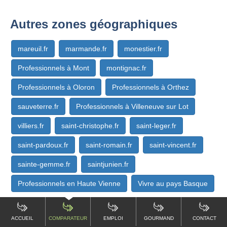
Autres zones géographiques
mareuil.fr
marmande.fr
monestier.fr
Professionnels à Mont
montignac.fr
Professionnels à Oloron
Professionnels à Orthez
sauveterre.fr
Professionnels à Villeneuve sur Lot
villiers.fr
saint-christophe.fr
saint-leger.fr
saint-pardoux.fr
saint-romain.fr
saint-vincent.fr
sainte-gemme.fr
saintjunien.fr
Professionnels en Haute Vienne
Vivre au pays Basque
ACCUEIL
COMPARATEUR
EMPLOI
GOURMAND
CONTACT
www.celles.fr est un site commercial privé sans lien