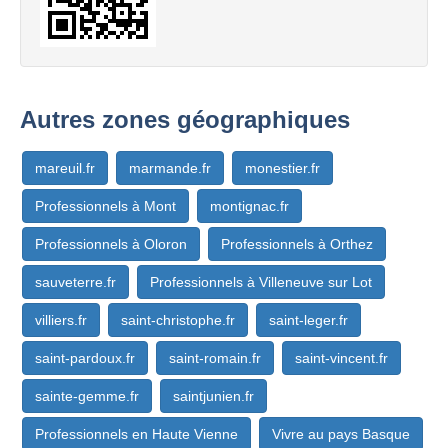
Autres zones géographiques
mareuil.fr
marmande.fr
monestier.fr
Professionnels à Mont
montignac.fr
Professionnels à Oloron
Professionnels à Orthez
sauveterre.fr
Professionnels à Villeneuve sur Lot
villiers.fr
saint-christophe.fr
saint-leger.fr
saint-pardoux.fr
saint-romain.fr
saint-vincent.fr
sainte-gemme.fr
saintjunien.fr
Professionnels en Haute Vienne
Vivre au pays Basque